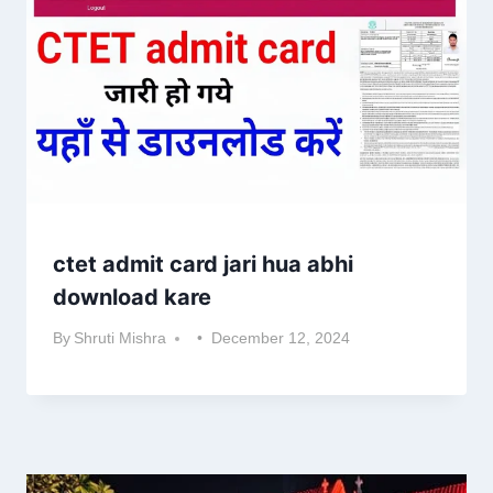
ctet admit card jari hua abhi
download kare
By
Shruti Mishra
December 12, 2024