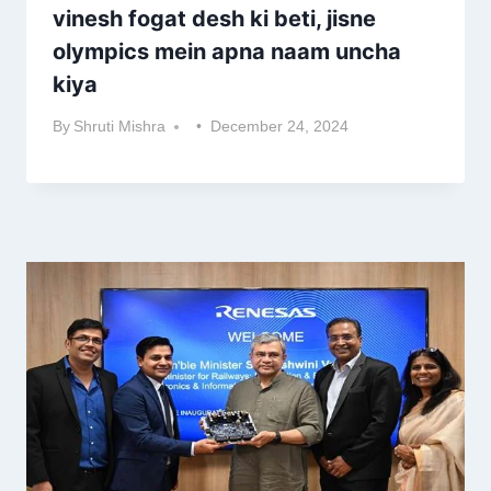
vinesh fogat desh ki beti, jisne
olympics mein apna naam uncha
kiya
By
Shruti Mishra
December 24, 2024