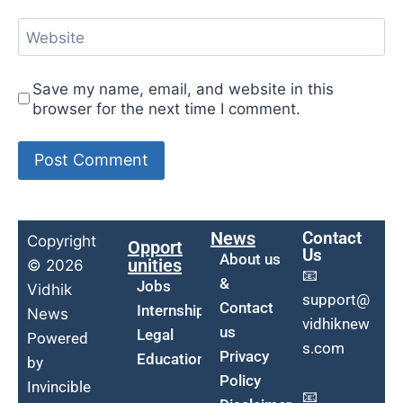
Website
Save my name, email, and website in this
browser for the next time I comment.
News
Contact
Copyright
Opport
Us
About us
unities
© 2026
📧
&
Jobs
Vidhik
support@
Contact
Internship
News
vidhiknew
us
Legal
Powered
s.com
Privacy
Education
by
Policy
Invincible
📧