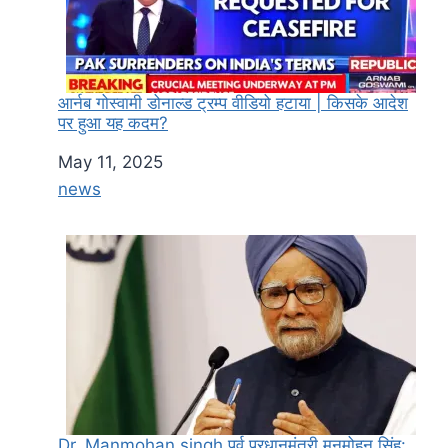
आर्नब गोस्वामी डोनाल्ड ट्रम्प वीडियो हटाया | किसके आदेश
पर हुआ यह कदम?
Date
May 11, 2025
In relation to
news
Dr. Manmohan singh पूर्व प्रधानमंत्री मनमोहन सिंह: