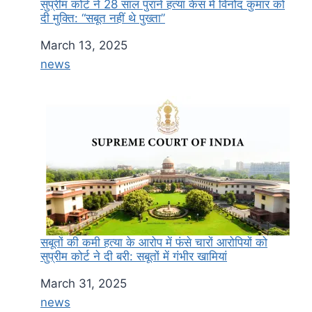
सुप्रीम कोर्ट ने 28 साल पुराने हत्या केस में विनोद कुमार को
दी मुक्ति: “सबूत नहीं थे पुख्ता”
Date
March 13, 2025
In relation to
news
सबूतों की कमी हत्या के आरोप में फंसे चारों आरोपियों को
सुप्रीम कोर्ट ने दी बरी: सबूतों में गंभीर खामियां
Date
March 31, 2025
In relation to
news