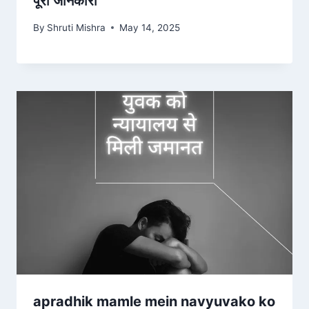
पूरी जानकारी
By
Shruti Mishra
May 14, 2025
apradhik mamle mein navyuvako ko