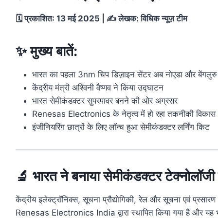
🗓️
प्रकाशित:
13
मई
2025 | ✍️
लेखक:
विधिक
न्यूज़
टीम
✨
मुख्य
बातें:
भारत
का
पहला
3nm
चिप
डिज़ाइन
सेंटर
अब
नोएडा
और
बेंगलुर
केंद्रीय
मंत्री
अश्विनी
वैष्णव
ने
किया
उद्घाटन
भारत
सेमीकंडक्टर
सुपरपावर
बनने
की
ओर
अग्रसर
Renesas
Electronics
के
नेतृत्व
में
हो
रहा
तकनीकी
विकास
इंजीनियरिंग
छात्रों
के
लिए
लॉन्च
हुआ
सेमीकंडक्टर
लर्निंग
किट
🔬
भारत
ने
बनाया
सेमीकंडक्टर
टेक्नोलॉजी
केंद्रीय
इलेक्ट्रॉनिक्स,
सूचना
प्रौद्योगिकी,
रेल
और
सूचना
एवं
प्रसारण
Renesas
Electronics
India
द्वारा
स्थापित
किया
गया
है
और
यह