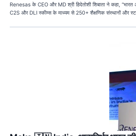
Renesas
के
CEO
और
MD
श्री
हिदेतोशी
शिबाता
ने
कहा, “
भारत
C2S
और
DLI
स्कीम्स
के
माध्यम
से
250+
शैक्षणिक
संस्थानों
और
स्ट