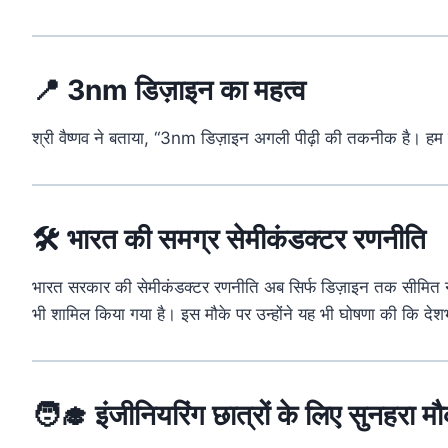
📍
3nm
डिज़ाइन
का
महत्व
श्री
वैष्णव
ने
बताया, “
3nm
डिज़ाइन
अगली
पीढ़ी
की
तकनीक
है।
हम
🛠️
भारत
की
समग्र
सेमीकंडक्टर
रणनीति
भारत
सरकार
की
सेमीकंडक्टर
रणनीति
अब
सिर्फ
डिज़ाइन
तक
सीमित
भी
शामिल
किया
गया
है।
इस
मौके
पर
उन्होंने
यह
भी
घोषणा
की
कि
दे
🧑‍🎓
इंजीनियरिंग
छात्रों
के
लिए
सुनहरा
मौ