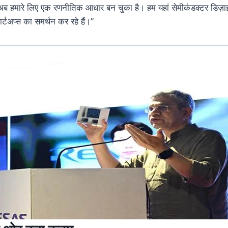
अब
हमारे
लिए
एक
रणनीतिक
आधार
बन
चुका
है।
हम
यहां
सेमीकंडक्टर
डिज़
ार्टअप्स
का
समर्थन
कर
रहे
हैं।”