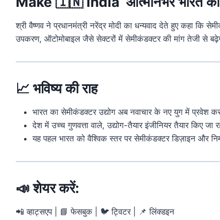
Make 🇮🇳 India
आत्मनिर्भर
भारत
क
श्री
वैष्णव
ने
प्रधानमंत्री
नरेंद्र
मोदी
का
धन्यवाद
देते
हुए
कहा
कि
सेमी
उपकरण,
ऑटोमोबाइल
जैसे
सेक्टरों
में
सेमीकंडक्टर
की
मांग
तेजी
से
बढ़
📈
भविष्य
की
राह
भारत
का
सेमीकंडक्टर
उद्योग
अब
नवाचार
के
नए
युग
में
प्रवेश
क
देश
में
उच्च
गुणवत्ता
वाले,
उद्योग-
तैयार
इंजीनियर
तैयार
किए
जा
र
यह
पहल
भारत
को
वैश्विक
स्तर
पर
सेमीकंडक्टर
डिज़ाइन
और
निर
📣
शेयर
करें:
📲
व्हाट्सएप | 📘
फेसबुक | 🐦
ट्विटर | 📌
लिंक्डइन