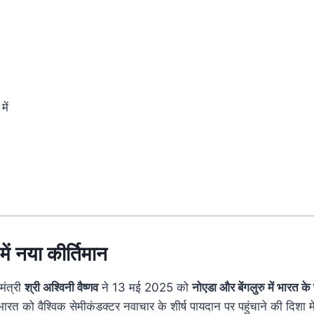
ु
में
में
नया
कीर्तिमान
मंत्री
श्री
अश्विनी
वैष्णव
ने
13
मई
2025
को
नोएडा
और
बेंगलुरु
में
भारत
के
भारत
को
वैश्विक
सेमीकंडक्टर
नवाचार
के
शीर्ष
पायदान
पर
पहुंचाने
की
दिशा
म