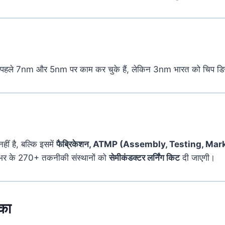
पहले
7nm
और
5nm
पर
काम
कर
चुके
हैं,
लेकिन
3nm
भारत
को
चिप
डि
नहीं
है,
बल्कि
इसमें
फैब्रिकेशन,
ATMP (
Assembly,
Testing,
Mar
शभर
के
270+
तकनीकी
संस्थानों
को
सेमीकंडक्टर
लर्निंग
किट
दी
जाएगी।
का