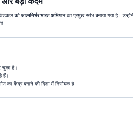
ी
ओर
बड़ा
कदम
कंडक्टर
को
आत्मनिर्भर
भारत
अभियान
का
प्रमुख
स्तंभ
बनाया
गया
है।
उन्हों
ेगी।
र
चुका
है।
हे
हैं।
्माण
का
केंद्र
बनाने
की
दिशा
में
निर्णायक
है।