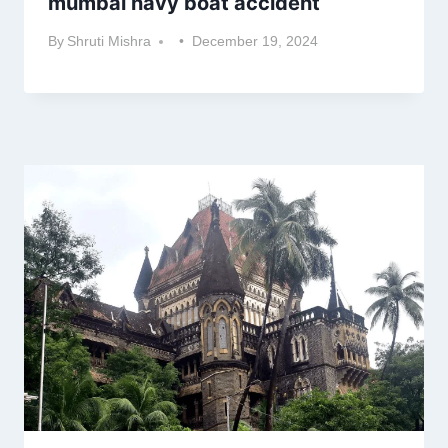
mumbai navy boat accident
By
Shruti Mishra
December 19, 2024