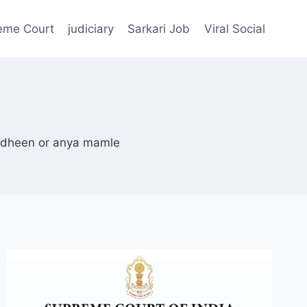
eme Court
judiciary
Sarkari Job
Viral Social
ardheen or anya mamle