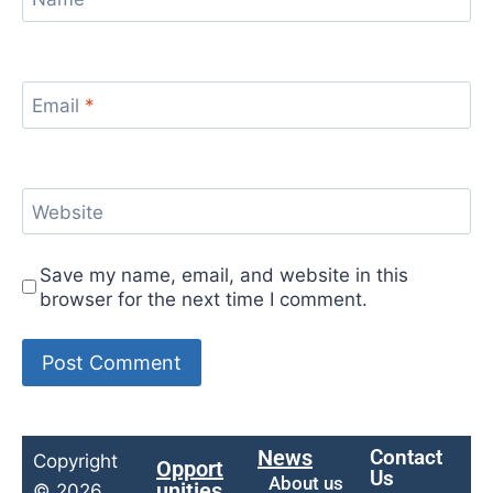
Email
*
Website
Save my name, email, and website in this
browser for the next time I comment.
News
Contact
Copyright
Opport
Us
About us
unities
© 2026