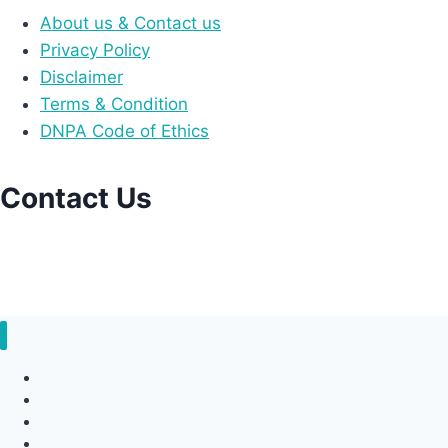
About us & Contact us
Privacy Policy
Disclaimer
Terms & Condition
DNPA Code of Ethics
Contact Us
📧support@vidhiknews.com
📧team@invincibleedge.com
Top News
Supreme Court
judiciary
Sarkari Job