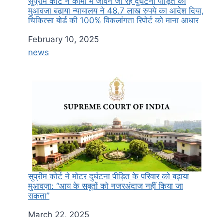
सुप्रीम कोर्ट ने कोमा में जीवन जी रहे दुर्घटना पीड़ित को
मुआवजा बढ़ाया न्यायालय ने 48.7 लाख रुपये का आदेश दिया,
चिकित्सा बोर्ड की 100% विकलांगता रिपोर्ट को माना आधार
Date
February 10, 2025
In relation to
news
सुप्रीम कोर्ट ने मोटर दुर्घटना पीड़ित के परिवार को बढ़ाया
मुआवज़ा: “आय के सबूतों को नजरअंदाज नहीं किया जा
सकता”
Date
March 22, 2025