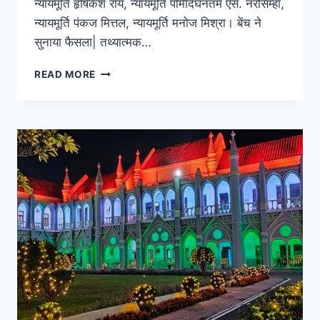
न्यायमूर्ति हृषिकेश रॉय, न्यायमूर्ति पमिदिघनतम एस. नरसिम्हा,
न्यायमूर्ति पंकज मित्तल, न्यायमूर्ति मनोज मिश्रा। बेंच ने
सुनाया फैसला| तथ्यात्मक…
READ MORE