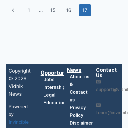
1
…
15
16
17
News
Contact
Copyright
Opportunities
Us
About us
© 2026
Jobs
📧
&
Vidhik
Internship
support@vidh
Contact
News
Legal
us
Education
📧
Powered
Privacy
team@invinci
by
Policy
Invincible
Disclaimer