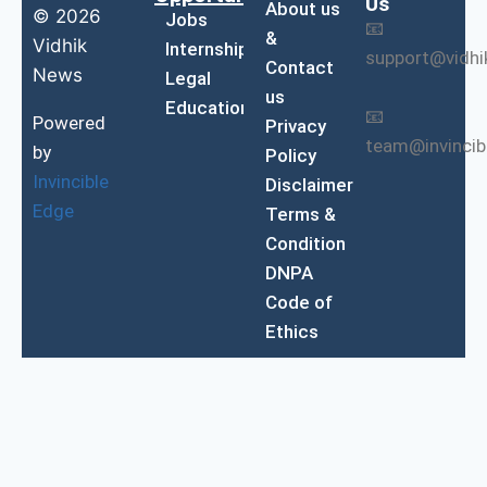
Us
About us
© 2026
Jobs
📧
&
Vidhik
Internship
support@vidh
Contact
News
Legal
us
Education
📧
Powered
Privacy
team@invinci
by
Policy
Invincible
Disclaimer
Edge
Terms &
Condition
DNPA
Code of
Ethics
Exit mobile version