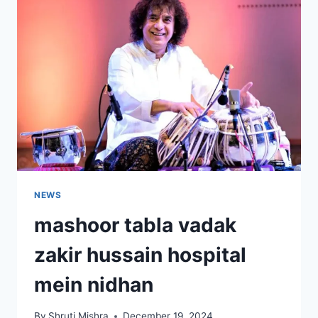
NEWS
mashoor tabla vadak
zakir hussain hospital
mein nidhan
By
Shruti Mishra
December 19, 2024