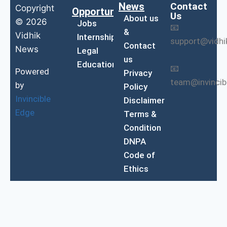
News
Contact
Copyright
Opportunities
Us
About us
© 2026
Jobs
📧
&
Vidhik
Internship
support@vidh
Contact
News
Legal
us
Education
📧
Powered
Privacy
team@invinci
by
Policy
Invincible
Disclaimer
Edge
Terms &
Condition
DNPA
Code of
Ethics
Exit mobile version