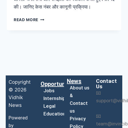
की। जानिए केस नंबर और कानूनी प्रक्रिया।
READ MORE
News
Contact
Copyright
Opportunities
Us
About us
© 2026
Jobs
📧
&
Vidhik
Internship
support@vidh
Contact
News
Legal
us
Education
📧
Powered
Privacy
team@invinci
by
Policy