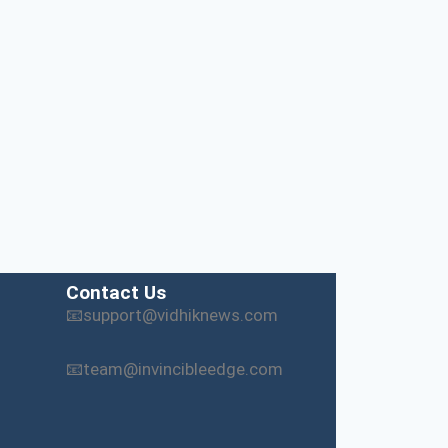
Contact Us
📧support@vidhiknews.com
📧team@invincibleedge.com