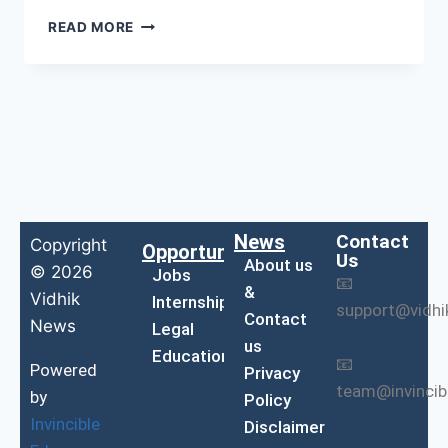
READ MORE
News
Contact
Copyright
Opportunities
Us
About us
© 2026
Jobs
📧
&
Vidhik
Internship
support@vidh
Contact
News
Legal
us
Education
📧
Powered
Privacy
team@invinci
by
Policy
Invincible
Disclaimer