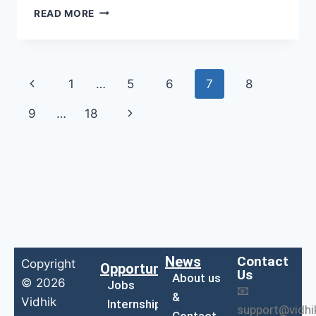
READ MORE
1
…
5
6
7
8
9
…
18
News
Contact
Copyright
Opportunities
Us
About us
© 2026
Jobs
📧
&
Vidhik
Internship
support@vidh