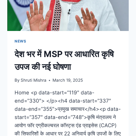
NEWS
देश भर में MSP पर आधारित कृषि
उपज की नई घोषणा
By
Shruti Mishra
March 19, 2025
Home <p data-start=”119″ data-
end=”330″> </p><h4 data-start=”337″
data-end=”355″>प्रमुख समाचार</h4><p data-
start=”357″ data-end=”748″>कृषि मंत्रालय ने
आयोग फॉर एग्रीकल्चरल कॉस्ट्स एंड प्राइसेस (CACP)
की सिफारिशों के आधार पर 22 अनिवार्य कृषि उपजों के लिए