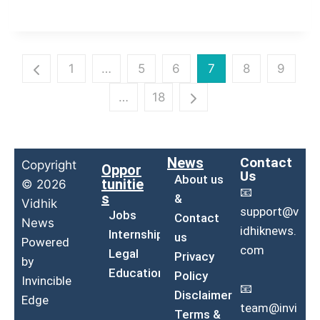
1
…
5
6
7
8
9
…
18
News
Contact
Copyright
Oppor
Us
About us
tunitie
© 2026
📧
s
&
Vidhik
support@v
Jobs
Contact
News
idhiknews.
Internship
us
Powered
com
Legal
Privacy
by
Education
Policy
Invincible
📧
Disclaimer
Edge
team@invi
Terms &