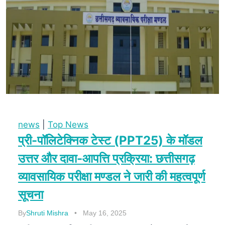
news
|
Top News
प्री-पॉलिटेक्निक टेस्ट (PPT25) के मॉडल
उत्तर और दावा-आपत्ति प्रक्रिया: छत्तीसगढ़
व्यावसायिक परीक्षा मण्डल ने जारी की महत्वपूर्ण
सूचना
By
Shruti Mishra
May 16, 2025