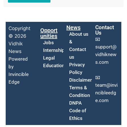
News
Contact
Copyright
Opport
Us
About us
unities
© 2026
📧
&
Jobs
Vidhik
support@
Contact
Internship
News
vidhiknew
us
Legal
Powered
s.com
Privacy
Education
by
Policy
Invincible
📧
Disclaimer
Edge
team@invi
Terms &
ncibleedg
Condition
e.com
DNPA
Code of
Ethics