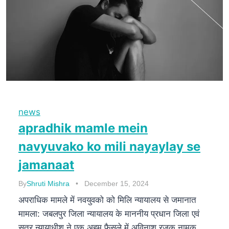
news
apradhik mamle mein
navyuvako ko mili nayaylay se
jamanaat
By
Shruti Mishra
December 15, 2024
अपराधिक मामले में नवयुवको को मिलि न्यायालय से जमानात
मामला: जबलपुर जिला न्यायालय के माननीय प्रधान जिला एवं
सत्र न्यायाधीश ने एक अहम फैसले में अविनाश रजक नामक