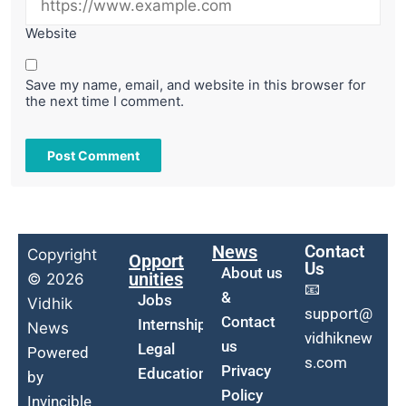
Website
Save my name, email, and website in this browser for
the next time I comment.
News
Contact
Copyright
Opport
Us
About us
unities
© 2026
📧
&
Jobs
Vidhik
support@
Contact
Internship
News
vidhiknew
us
Legal
Powered
s.com
Privacy
Education
by
Policy
Invincible