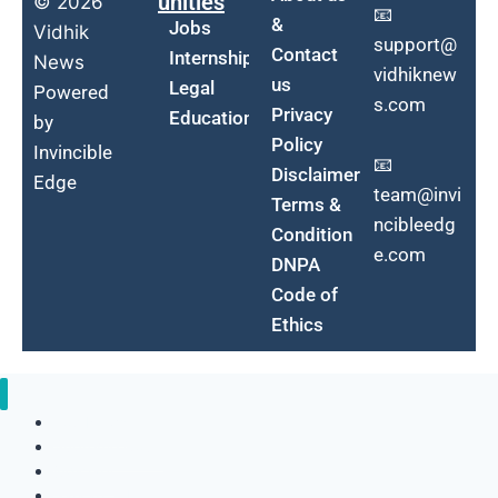
unities
© 2026
📧
&
Jobs
Vidhik
support@
Contact
Internship
News
vidhiknew
us
Legal
Powered
s.com
Privacy
Education
by
Policy
Invincible
📧
Disclaimer
Edge
team@invi
Terms &
ncibleedg
Condition
e.com
DNPA
Code of
Ethics
Top News
Supreme Court
judiciary
Sarkari Job