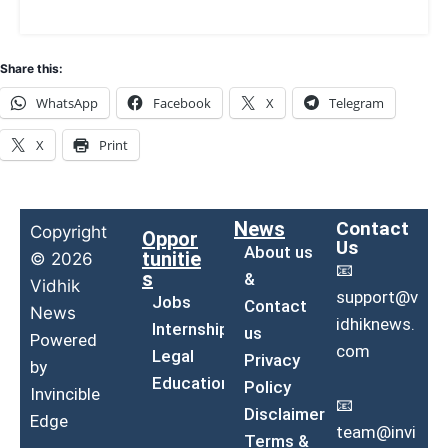
Share this:
WhatsApp
Facebook
X
Telegram
X
Print
News
Contact
Copyright
Oppor
Us
About us
tunitie
© 2026
📧
s
&
Vidhik
support@v
Jobs
Contact
News
idhiknews.
Internship
us
Powered
com
Legal
Privacy
by
Education
Policy
Invincible
📧
Disclaimer
Edge
team@invi
Terms &